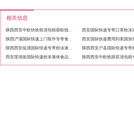
相关信息
陕西西安中欧快铁双清包税蓉欧线成都报关波兰扫描取件
陕西浐灞国际快递上门取件专寄食品.液体.粉末等
陕西西安临潼国际快递专寄粉沫液体纯电池食品化妆品茶叶电子产品
西安莲湖发国际快递粉末液体食品药品化妆品敏感货国际快递