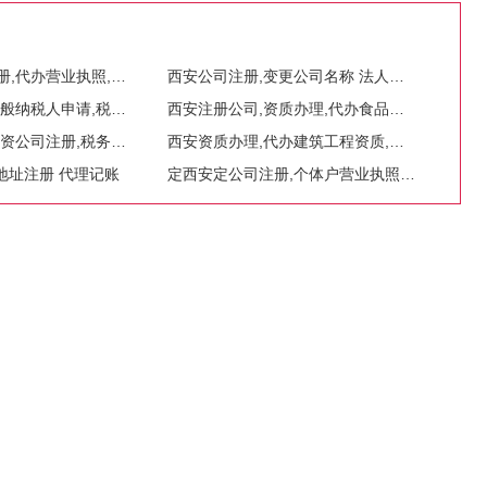
西安未央公司注册,代办营业执照,税务异处理
西安公司注册,变更公司名称 法人和地址
西安公司注销,一般纳税人申请,税务咨询,代理记账
西安注册公司,资质办理,代办食品流通许可证,小餐饮,下证极速
西安公司注册,内资公司注册,税务咨询,代理记账
西安资质办理,代办建筑工程资质,建筑资质转让真实原件
地址注册 代理记账
定西安定公司注册,个体户营业执照代办,企业变更法人