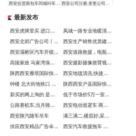
西安拉货面包车同城叫车电话
西安公司注册,变更公司名称 法人和地址
最新发布
西安虎牌里买 进口虎牌 商务礼品杯子 印字虎牌杯子批发
凤城一路专业地暖清洗,暖气片清洗,打压
西安北郊广告公司丨西安画册设计制作印刷丨西安手提袋制作
西安生产销售优质建筑材料、环保建材,你想要的都有
西安灞桥区汽车开锁公司电话
西安道路救援，电瓶搭电
高陵家政 马家湾保洁 马家湾家政 高陵保洁
西安摄影摄像摇臂视频制作宣传片会议活动直播
宇辰推广 1800平大差市临街独立空铺急租地铁口
陕西西安雁塔国际快递专寄粉沫液体纯电池食品化妆品茶叶电子产品
西安地毯清洗,快捷速干清洗,泡沫机器清洗地毯
钟楼 北大街地铁口 骡马市 安远门 北门 回民街 单间
陕西西安户县国际快递专寄粉沫液体纯电池食品化妆品茶叶电子产品
新买的网上淘的 是小孩子骑得
低于市场价5万一室可改两室公园旁地铁口海荣名城可按揭
公路赛机车,当月骑走下个月再给三五百元
西安电动巡逻车 两轮巡逻车 四轮电动巡逻车 城管执法专用车
西安陕汽随车吊车
满三满二,楼层好,采光充足,配套齐全,交通便利
供应西安精品广告伞 雨伞雨具 西安广告帐篷 遮阳伞
西安汽车救援拖车 汽车送油服务