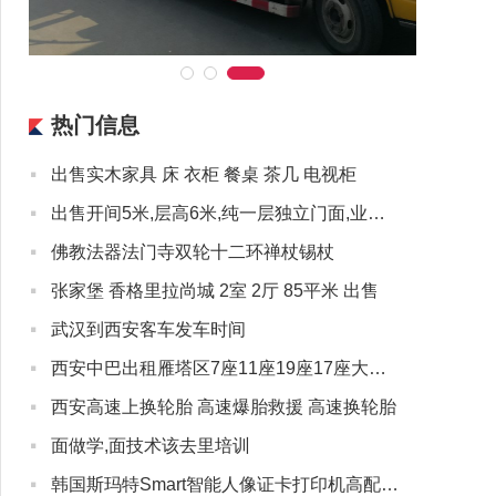
热门信息
·
出售实木家具 床 衣柜 餐桌 茶几 电视柜
·
出售开间5米,层高6米,纯一层独立门面,业态不限
·
佛教法器法门寺双轮十二环禅杖锡杖
·
张家堡 香格里拉尚城 2室 2厅 85平米 出售
·
武汉到西安客车发车时间
·
西安中巴出租雁塔区7座11座19座17座大中巴出租赁包客车
·
西安高速上换轮胎 高速爆胎救援 高速换轮胎
·
面做学,面技术该去里培训
·
韩国斯玛特Smart智能人像证卡打印机高配置低