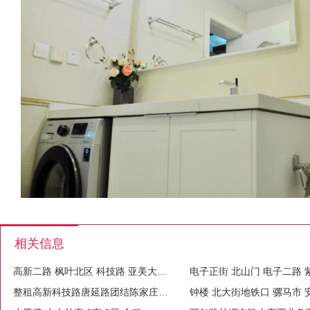
相关信息
高新二路 枫叶北区 科技路 亚美大厦 玫瑰大楼 高新二路
整租高新科技路唐延路团结陈家庄独立卫生间厨房朝南陈家庄小区