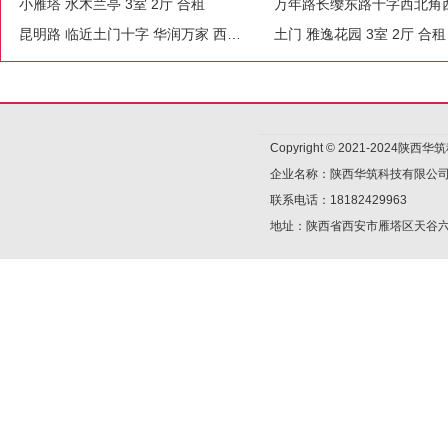
小雁塔 水木兰亭 3室 2厅 合租
昆明路 临近土门十字 华润万家 西电医院 家电齐全 拎包入住
土门 雅逸花园 3室 2厅 合租
Copyright © 2021-2024陕
企业名称：陕西华筑科技有限公
联系电话：18182429963
地址：陕西省西安市雁塔区天谷六路