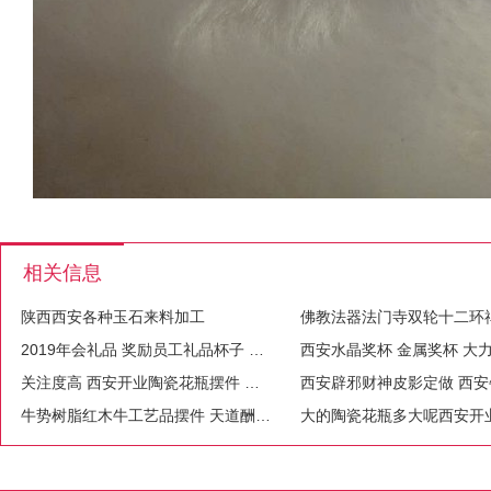
相关信息
陕西西安各种玉石来料加工
佛教法器法门寺双轮十二环
2019年会礼品 奖励员工礼品杯子 思宝 希诺品牌杯字
关注度高 西安开业陶瓷花瓶摆件 西安富贵牡丹大花瓶礼品
牛势树脂红木牛工艺品摆件 天道酬勤牛大型开业礼品摆设 生肖牛