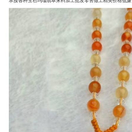
承接各种玉石玛瑙翡翠来料加工批发零售做工精美价格低廉