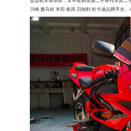
蛋蛋机车俱乐部，常年收购全国二手摩托车及二
川崎 雅马哈 本田 春风 贝纳利 杜卡迪品牌齐全