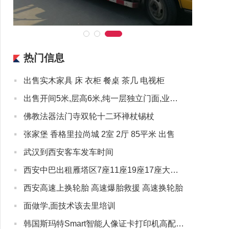
热门信息
·
出售实木家具 床 衣柜 餐桌 茶几 电视柜
·
出售开间5米,层高6米,纯一层独立门面,业态不限
·
佛教法器法门寺双轮十二环禅杖锡杖
·
张家堡 香格里拉尚城 2室 2厅 85平米 出售
·
武汉到西安客车发车时间
·
西安中巴出租雁塔区7座11座19座17座大中巴出租赁包客车
·
西安高速上换轮胎 高速爆胎救援 高速换轮胎
·
面做学,面技术该去里培训
·
韩国斯玛特Smart智能人像证卡打印机高配置低