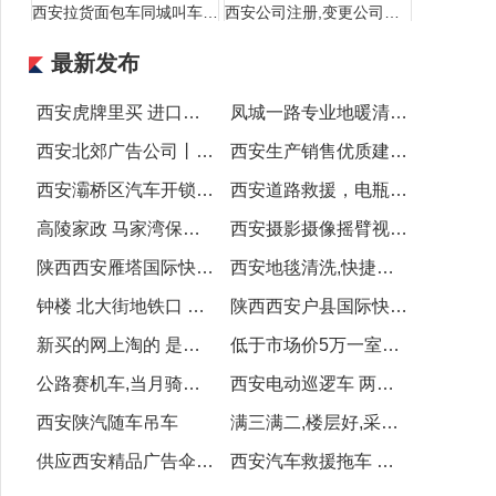
西安拉货面包车同城叫车电话
西安公司注册,变更公司名称 法人和地址
最新发布
西安虎牌里买 进口虎牌 商务礼品杯子 印字虎牌杯子批发
凤城一路专业地暖清洗,暖气片清洗,打压
西安北郊广告公司丨西安画册设计制作印刷丨西安手提袋制作
西安生产销售优质建筑材料、环保建材,你想要的都有
西安灞桥区汽车开锁公司电话
西安道路救援，电瓶搭电
高陵家政 马家湾保洁 马家湾家政 高陵保洁
西安摄影摄像摇臂视频制作宣传片会议活动直播
宇辰推广 1800平大差市临街独立空铺急租地铁口
陕西西安雁塔国际快递专寄粉沫液体纯电池食品化妆品茶叶电子产品
西安地毯清洗,快捷速干清洗,泡沫机器清洗地毯
钟楼 北大街地铁口 骡马市 安远门 北门 回民街 单间
陕西西安户县国际快递专寄粉沫液体纯电池食品化妆品茶叶电子产品
新买的网上淘的 是小孩子骑得
低于市场价5万一室可改两室公园旁地铁口海荣名城可按揭
公路赛机车,当月骑走下个月再给三五百元
西安电动巡逻车 两轮巡逻车 四轮电动巡逻车 城管执法专用车
西安陕汽随车吊车
满三满二,楼层好,采光充足,配套齐全,交通便利
供应西安精品广告伞 雨伞雨具 西安广告帐篷 遮阳伞
西安汽车救援拖车 汽车送油服务