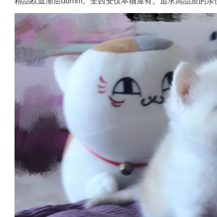
精品欧血渐层ddmm。全西安仅本猫屋有。追求高品质的