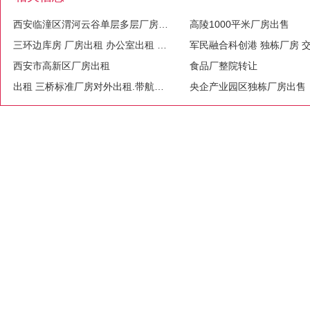
西安临潼区渭河云谷单层多层厂房出售600平起
高陵1000平米厂房出售
三环边库房 厂房出租 办公室出租 安全 环境好
西安市高新区厂房出租
食品厂整院转让
出租 三桥标准厂房对外出租.带航吊 优质厂房推荐
央企产业园区独栋厂房出售