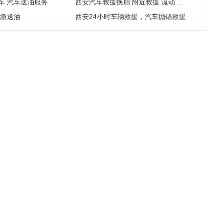
车 汽车送油服务
西安汽车救援换胎 附近救援 流动补胎
紧急送油
西安24小时车辆救援，汽车抛锚救援