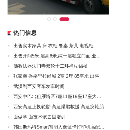
热门信息
·
出售实木家具 床 衣柜 餐桌 茶几 电视柜
·
出售开间5米,层高6米,纯一层独立门面,业态不限
·
佛教法器法门寺双轮十二环禅杖锡杖
·
张家堡 香格里拉尚城 2室 2厅 85平米 出售
·
武汉到西安客车发车时间
·
西安中巴出租雁塔区7座11座19座17座大中巴出租赁包客车
·
西安高速上换轮胎 高速爆胎救援 高速换轮胎
·
面做学,面技术该去里培训
·
韩国斯玛特Smart智能人像证卡打印机高配置低