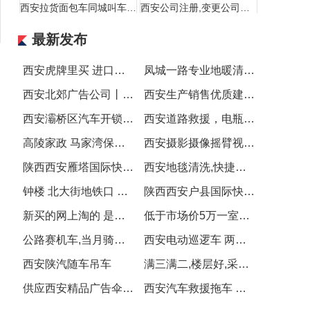
西安拉货面包车同城叫车电话
西安公司注册,变更公司名称 法人和地址
最新发布
西安虎牌里买 进口虎牌 商务礼品杯子 印字虎牌杯子批发
凤城一路专业地暖清洗,暖气片清洗,打压
西安北郊广告公司丨西安画册设计制作印刷丨西安手提袋制作
西安生产销售优质建筑材料、环保建材,你想要的都有
西安灞桥区汽车开锁公司电话
西安道路救援，电瓶搭电
高陵家政 马家湾保洁 马家湾家政 高陵保洁
西安摄影摄像摇臂视频制作宣传片会议活动直播
宇辰推广 1800平大差市临街独立空铺急租地铁口
陕西西安雁塔国际快递专寄粉沫液体纯电池食品化妆品茶叶电子产品
西安地毯清洗,快捷速干清洗,泡沫机器清洗地毯
钟楼 北大街地铁口 骡马市 安远门 北门 回民街 单间
陕西西安户县国际快递专寄粉沫液体纯电池食品化妆品茶叶电子产品
新买的网上淘的 是小孩子骑得
低于市场价5万一室可改两室公园旁地铁口海荣名城可按揭
公路赛机车,当月骑走下个月再给三五百元
西安电动巡逻车 两轮巡逻车 四轮电动巡逻车 城管执法专用车
西安陕汽随车吊车
满三满二,楼层好,采光充足,配套齐全,交通便利
供应西安精品广告伞 雨伞雨具 西安广告帐篷 遮阳伞
西安汽车救援拖车 汽车送油服务