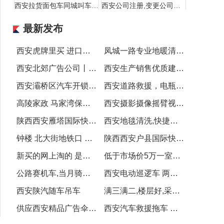
西安拉货面包车同城叫车电话
西安公司注册,变更公司名称 法人和地址
最新发布
西安虎牌里买 进口虎牌 商务礼品杯子 印字虎牌杯子批发
凤城一路专业地暖清洗,暖气片清洗,打压
西安北郊广告公司丨西安画册设计制作印刷丨西安手提袋制作
西安生产销售优质建筑材料、环保建材,你想要的都有
西安灞桥区汽车开锁公司电话
西安道路救援，电瓶搭电
高陵家政 马家湾保洁 马家湾家政 高陵保洁
西安摄影摄像摇臂视频制作宣传片会议活动直播
宇辰推广 1800平大差市临街独立空铺急租地铁口
陕西西安雁塔国际快递专寄粉沫液体纯电池食品化妆品茶叶电子产品
西安地毯清洗,快捷速干清洗,泡沫机器清洗地毯
钟楼 北大街地铁口 骡马市 安远门 北门 回民街 单间
陕西西安户县国际快递专寄粉沫液体纯电池食品化妆品茶叶电子产品
新买的网上淘的 是小孩子骑得
低于市场价5万一室可改两室公园旁地铁口海荣名城可按揭
公路赛机车,当月骑走下个月再给三五百元
西安电动巡逻车 两轮巡逻车 四轮电动巡逻车 城管执法专用车
西安陕汽随车吊车
满三满二,楼层好,采光充足,配套齐全,交通便利
供应西安精品广告伞 雨伞雨具 西安广告帐篷 遮阳伞
西安汽车救援拖车 汽车送油服务