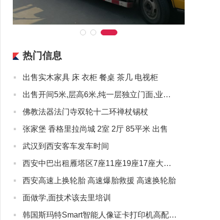
热门信息
·
出售实木家具 床 衣柜 餐桌 茶几 电视柜
·
出售开间5米,层高6米,纯一层独立门面,业态不限
·
佛教法器法门寺双轮十二环禅杖锡杖
·
张家堡 香格里拉尚城 2室 2厅 85平米 出售
·
武汉到西安客车发车时间
·
西安中巴出租雁塔区7座11座19座17座大中巴出租赁包客车
·
西安高速上换轮胎 高速爆胎救援 高速换轮胎
·
面做学,面技术该去里培训
·
韩国斯玛特Smart智能人像证卡打印机高配置低