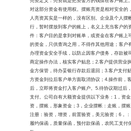
亮资定义：亮资就是把资金方的钱摆在客户账上
对这部分资金有使用权。摆账亮资是相对安全的
人亮资其实是一样的，没有区别。企业及个人摆
行，暂时摆放到客户的账上，名义上充当客户的
件：客户目的是拿到对账单，或资金在客户账上
的资金，只供查询之用，不得作其他用途；客户
办理资金安全手续，以防止因客户债务，存款被司
商定操作办法，核实客户贴息；2.客户提供营业
金方保管，待办妥银行存款后退回；3.客户支付
方资金到位后客户单方面取消协议；4.操作前，
后，立即将资金打入客户账户。5.待协议期过后
支付。公司自有大额资金提供以下业务：1，资金
资，摆账，形象资金；3，企业摆帐：走账，摆账
注册：验资，增资，前置验资，美元验资；6，：
履约保函，质量保函，预付款保函，农民工支付