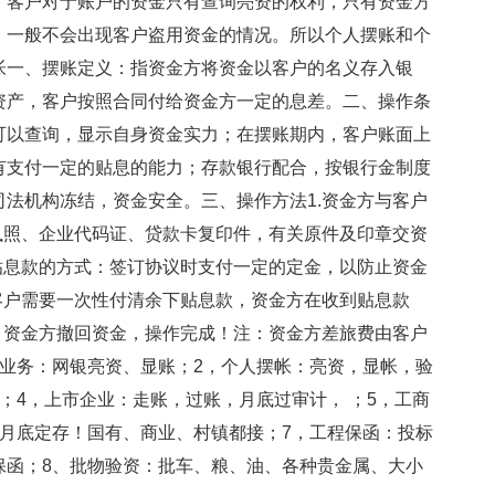
。客户对于账户的资金只有查询亮资的权利，只有资金方
，一般不会出现客户盗用资金的情况。所以个人摆账和个
帐一、摆账定义：指资金方将资金以客户的名义存入银
资产，客户按照合同付给资金方一定的息差。二、操作条
可以查询，显示自身资金实力；在摆账期内，客户账面上
有支付一定的贴息的能力；存款银行配合，按银行金制度
法机构冻结，资金安全。三、操作方法1.资金方与客户
执照、企业代码证、贷款卡复印件，有关原件及印章交资
贴息款的方式：签订协议时支付一定的定金，以防止资金
客户需要一次性付清余下贴息款，资金方在收到贴息款
，资金方撤回资金，操作完成！注：资金方差旅费由客户
业务：网银亮资、显账；2，个人摆帐：亮资，显帐，验
；4，上市企业：走账，过账，月底过审计， ；5，工商
月底定存！国有、商业、村镇都接；7，工程保函：投标
保函；8、批物验资：批车、粮、油、各种贵金属、大小